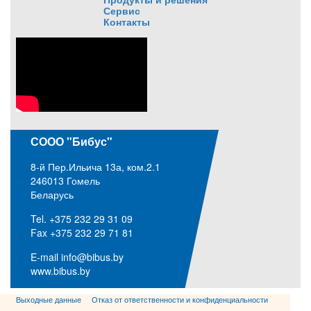
Сервис
Контакты
СООО "Бибус"
8-й Пер.Ильича 13а, ком.2.1
246013 Гомель
Беларусь
Tel. +375 232 29 31 09
Fax +375 232 29 71 81
E-mail
info@bibus.by
www.bibus.by
Выходные данные
Отказ от ответственности и конфиденциальности