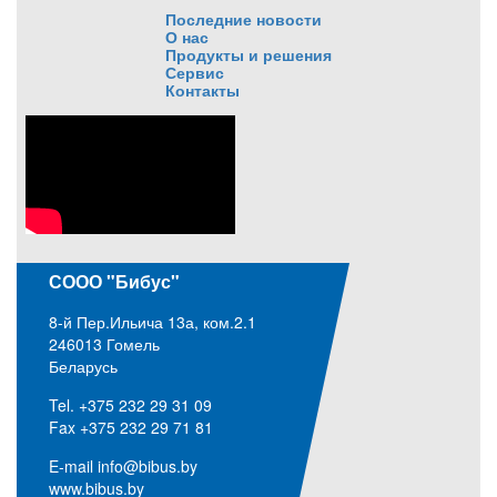
Последние новости
О нас
Продукты и решения
Сервис
Контакты
СООО "Бибус"
8-й Пер.Ильича 13а, ком.2.1
246013 Гомель
Беларусь
Tel. +375 232 29 31 09
Fax +375 232 29 71 81
E-mail
info@bibus.by
www.bibus.by