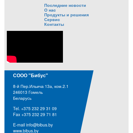
Последние новости
О нас
Продукты и решения
Сервис
Контакты
СООО "Бибус"
8-й Пер.Ильича 13а, ком.2.1
246013 Гомель
Беларусь
Tel. +375 232 29 31 09
Fax +375 232 29 71 81
E-mail
info@bibus.by
www.bibus.by