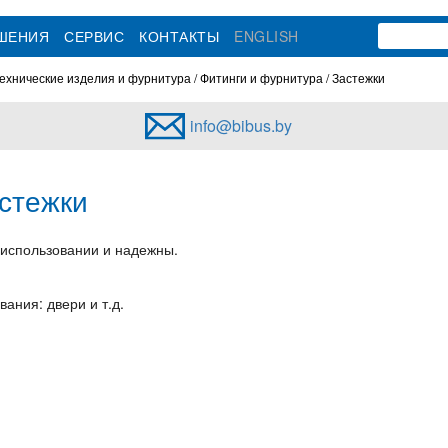
ЕШЕНИЯ
СЕРВИС
КОНТАКТЫ
ENGLISH
ехнические изделия и фурнитура
Фитинги и фурнитура
Застежки
info@bibus.by
астежки
 использовании и надежны.
вания:
двери и т.д.