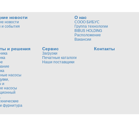
ние новости
О нас
ие новости
СООО БИБУС
 и события
Группа технологии
BIBUS HOLDING
Расположение
Вакансии
ты и решения
Сервис
Контакты
ника
Загрузки
ика
Печатные каталоги
ое
Наши поставщики
вание
ика
ные насосы
увки,
ы и
ые насосы
кционный
,
ехнические
и фурнитура