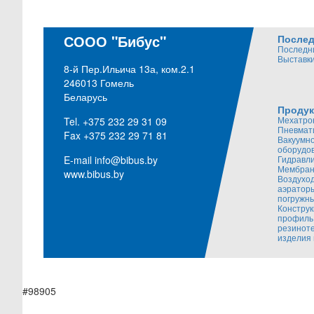
СООО "Бибус"
Послед
Последн
Выставки
8-й Пер.Ильича 13а, ком.2.1
246013 Гомель
Беларусь
Продук
Мехатро
Tel. +375 232 29 31 09
Пневмат
Fax +375 232 29 71 81
Вакуумн
оборудо
E-mail
info@bibus.by
Гидравл
Мембран
www.bibus.by
Воздуход
аэратор
погружн
Констру
профиль
резинот
изделия 
#98905