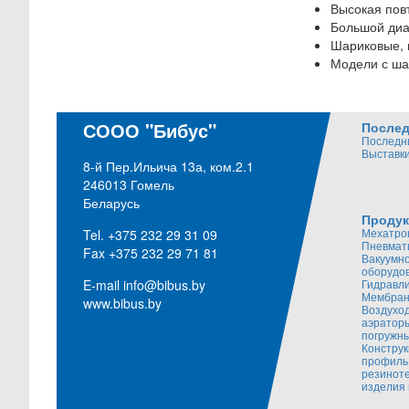
Высокая пов
Большой диа
Шариковые, 
Модели с ша
СООО "Бибус"
Послед
Последн
Выставки
8-й Пер.Ильича 13а, ком.2.1
246013 Гомель
Беларусь
Продук
Мехатро
Tel. +375 232 29 31 09
Пневмат
Fax +375 232 29 71 81
Вакуумн
оборудо
E-mail
info@bibus.by
Гидравл
Мембран
www.bibus.by
Воздуход
аэратор
погружн
Констру
профиль
резинот
изделия 