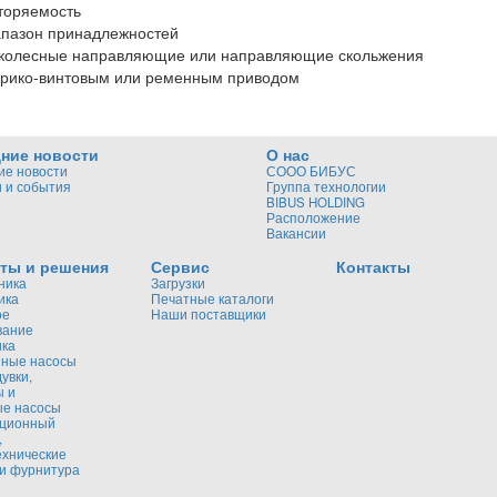
торяемость
пазон принадлежностей
колесные направляющие или направляющие скольжения
рико-винтовым или ременным приводом
ние новости
О нас
ие новости
СООО БИБУС
 и события
Группа технологии
BIBUS HOLDING
Расположение
Вакансии
ты и решения
Сервис
Контакты
ника
Загрузки
ика
Печатные каталоги
ое
Наши поставщики
вание
ика
ные насосы
увки,
ы и
ые насосы
кционный
,
ехнические
и фурнитура