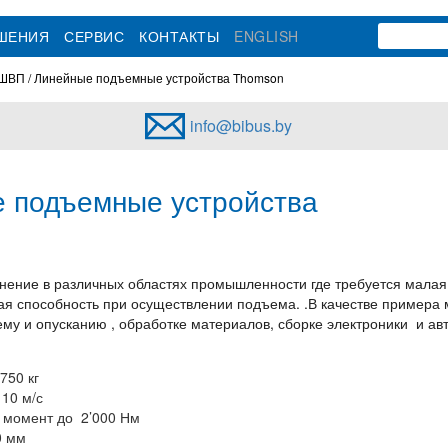
ЕШЕНИЯ
СЕРВИС
КОНТАКТЫ
ENGLISH
 ШВП
Линейные подъемные устройства Thomson
info@bibus.by
 подъемные устройства
Z
ение в различных областях промышленности где требуется малая
ая способность при осуществлении подъема. .В качестве примера 
му и опусканию , обработке материалов, сборке электроники и ав
750 кг
10 м/с
 момент до 2’000 Нм
0 мм