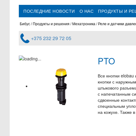
ПОСЛЕДНИЕ НОВОСТИ
О НАС
ПРОДУКТЫ И Р
Бибус
Продукты и решения
Мехатроника
Реле и датчики давл
+375 232 29 72 05
PTO
Все кнопки elobau
кнопки с наружным
штыкового разъема
с напечатанным си
сдвоенные контакт
специальным упло
на кожухе. Также 