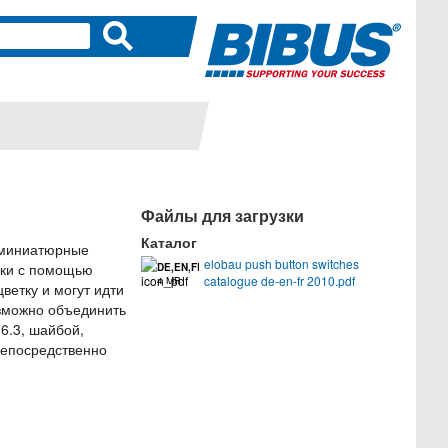
Файлы для загрузки
Каталог
ь миниатюрные
elobau push button switches
дки с помощью
DE,EN,FR
catalogue de-en-fr 2010.pdf
4 MB
ветку и могут идти
озможно объединить
6.3, шайбой,
непосредственно