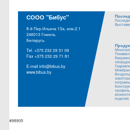
СООО "Бибус"
Послед
Последн
Выставки
8-й Пер.Ильича 13а, ком.2.1
246013 Гомель
Беларусь
Продук
Мехатро
Tel. +375 232 29 31 09
Пневмат
Fax +375 232 29 71 81
Вакуумн
оборудо
E-mail
info@bibus.by
Гидравл
Мембран
www.bibus.by
Воздуход
аэратор
погружн
Констру
профиль
резинот
изделия 
#98905