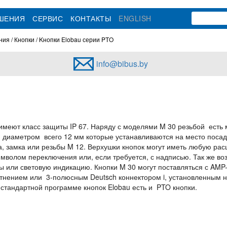
ЕШЕНИЯ
СЕРВИС
КОНТАКТЫ
ENGLISH
ения
Кнопки
Kнопки Elobau серии PTO
info@bibus.by
 имеют класс защиты IP 67. Наряду с моделями M 30 резьбой ест
 диаметром всего 12 мм которые устанавливаются на место поса
, замка или резьбы M 12. Верхушки кнопок могут иметь любую расц
мволом переключения или, если требуется, с надписью. Так же в
ы или световую индикацию. Кнопки M 30 могут поставляться с AMP-
тнением или 3-полюсным Deutsch коннектором i, установленным 
в стандартной программе кнопок Elobau есть и PTO кнопки.