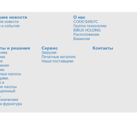
ние новости
О нас
ие новости
СООО БИБУС
 и события
Группа технологии
BIBUS HOLDING
Расположение
Вакансии
ты и решения
Сервис
Контакты
ника
Загрузки
ика
Печатные каталоги
ое
Наши поставщики
вание
ика
ные насосы
увки,
ы и
ые насосы
кционный
,
ехнические
и фурнитура